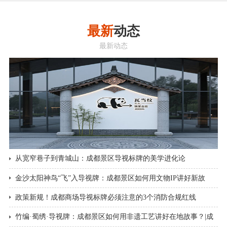
最新
动态
最新动态
从宽窄巷子到青城山：成都景区导视标牌的美学进化论
金沙太阳神鸟“飞”入导视牌：成都景区如何用文物IP讲好新故
事？|成都景区导视标牌
政策新规！成都商场导视标牌必须注意的3个消防合规红线
竹编·蜀绣·导视牌：成都景区如何用非遗工艺讲好在地故事？|成