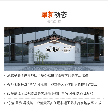
最新
动态
最新动态
从宽窄巷子到青城山：成都景区导视标牌的美学进化论
金沙太阳神鸟“飞”入导视牌：成都景区如何用文物IP讲好新故
事？|成都景区导视标牌
政策新规！成都商场导视标牌必须注意的3个消防合规红线
竹编·蜀绣·导视牌：成都景区如何用非遗工艺讲好在地故事？|成