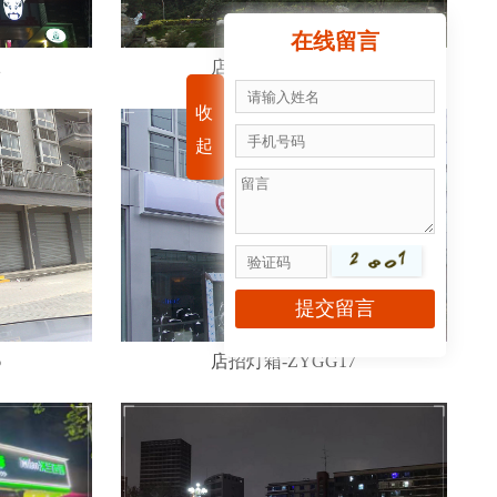
在线留言
2
店招灯箱-ZYGG13
收
起
6
店招灯箱-ZYGG17