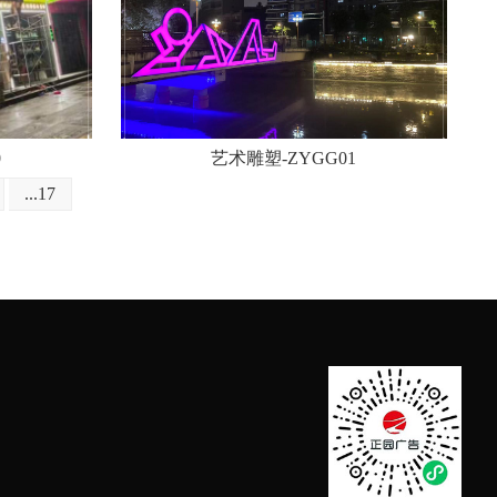
0
艺术雕塑-ZYGG01
...17