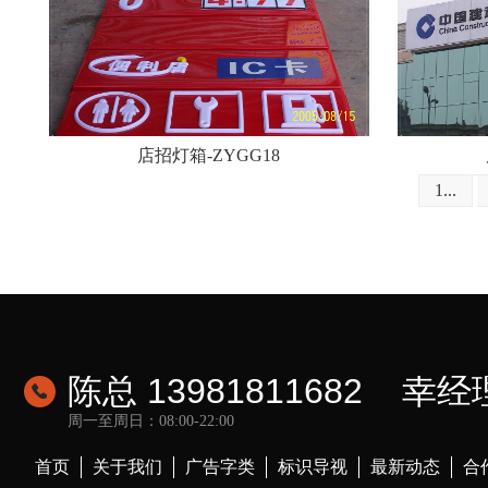
店招灯箱-ZYGG18
1...
陈总 13981811682 幸经理
周一至周日：08:00-22:00
首页
关于我们
广告字类
标识导视
最新动态
合