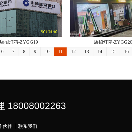
店招灯箱-ZYGG19
店招灯箱-ZYGG2
6
7
8
9
10
11
12
13
14
15
16
 18008002263
作伙伴
联系我们