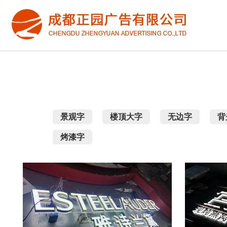
景观字
楼顶大字
无边字
背
烤漆字