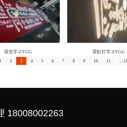
背光字-ZYGG
霓虹灯字-ZYGG
1
2
3
4
5
6
7
8
9
10
11
...1
 18008002263