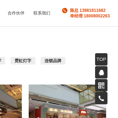
陈总 13981811682
合作伙伴
联系我们
幸经理 18008002263
TOP
字
霓虹灯字
连锁品牌