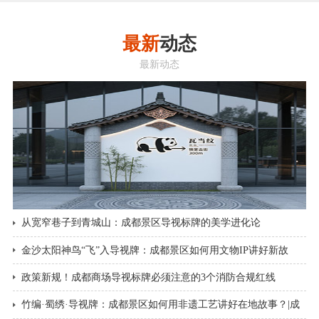
最新
动态
最新动态
从宽窄巷子到青城山：成都景区导视标牌的美学进化论
金沙太阳神鸟“飞”入导视牌：成都景区如何用文物IP讲好新故
事？|成都景区导视标牌
政策新规！成都商场导视标牌必须注意的3个消防合规红线
竹编·蜀绣·导视牌：成都景区如何用非遗工艺讲好在地故事？|成