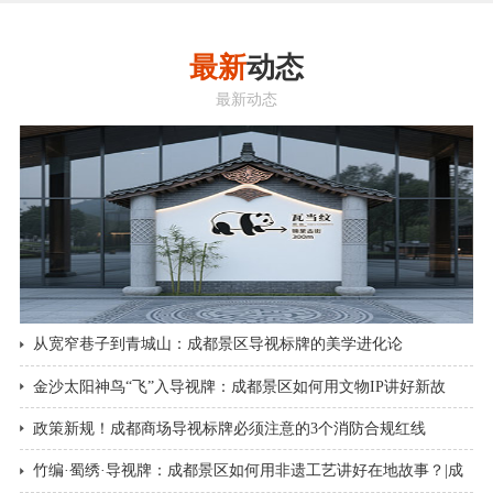
最新
动态
最新动态
从宽窄巷子到青城山：成都景区导视标牌的美学进化论
金沙太阳神鸟“飞”入导视牌：成都景区如何用文物IP讲好新故
事？|成都景区导视标牌
政策新规！成都商场导视标牌必须注意的3个消防合规红线
竹编·蜀绣·导视牌：成都景区如何用非遗工艺讲好在地故事？|成